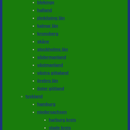
blekinge
halland
jönköping län
kalmar län
kronoberg
skåne
stockholms län
södermanland
västmanland
västra götaland
örebro län
öster götland
tyskland
hamburg
niedersachsen
harburg kreis
stade kreis