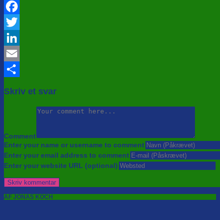
Facebook
Twitter
LinkedIn
Email
Share
Skriv et svar
Comment
Enter your name or username to comment
Enter your email address to comment
Enter your website URL (optional)
AF JONAS KOCH