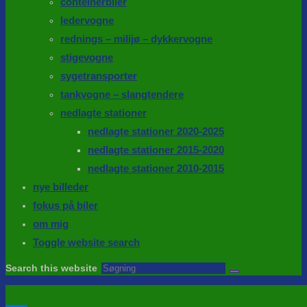
conteinerbiler
ledervogne
rednings – milijø – dykkervogne
stigevogne
sygetransporter
tankvogne – slangtendere
nedlagte stationer
nedlagte stationer 2020-2025
nedlagte stationer 2015-2020
nedlagte stationer 2010-2015
nye billeder
fokus på biler
om mig
Toggle website search
Search this website