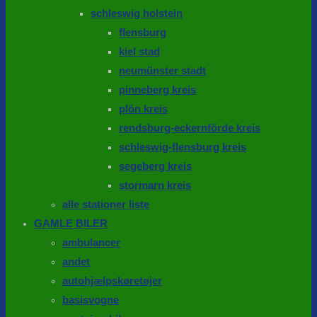
schleswig holstein
flensburg
kiel stad
neumünster stadt
pinneberg kreis
plön kreis
rendsburg-eckernförde kreis
schleswig-flensburg kreis
segeberg kreis
stormarn kreis
alle stationer liste
GAMLE BILER
ambulancer
andet
autohjælpskøretøjer
basisvogne