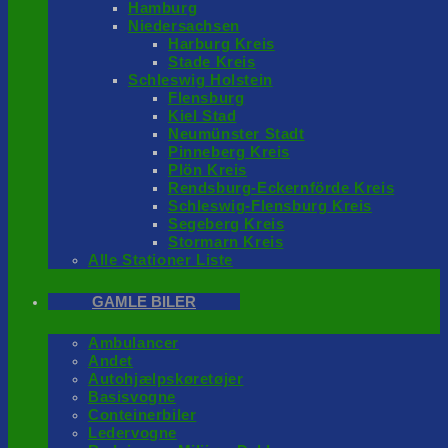
Hamburg
Niedersachsen
Harburg Kreis
Stade Kreis
Schleswig Holstein
Flensburg
Kiel Stad
Neumünster Stadt
Pinneberg Kreis
Plön Kreis
Rendsburg-Eckernförde Kreis
Schleswig-Flensburg Kreis
Segeberg Kreis
Stormarn Kreis
Alle Stationer Liste
GAMLE BILER
Ambulancer
Andet
Autohjælpskøretøjer
Basisvogne
Conteinerbiler
Ledervogne