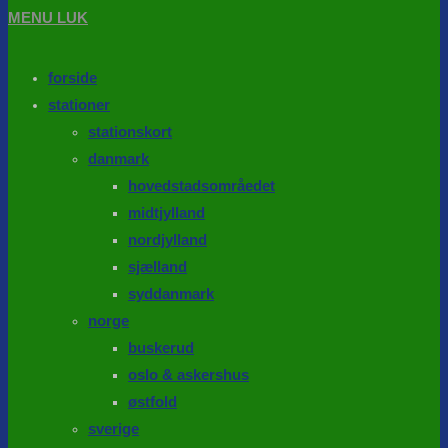
MENU
LUK
forside
stationer
stationskort
danmark
hovedstadsområedet
midtjylland
nordjylland
sjælland
syddanmark
norge
buskerud
oslo & askershus
østfold
sverige