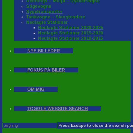
Rednings – Milijø – Dykkervogne
Stigevogne
Sygetransporter
Tankvogne – Slangtendere
Nedlagte Stationer
Nedlagte Stationer 2020-2025
Nedlagte Stationer 2015-2020
Nedlagte Stationer 2010-2015
NYE BILLEDER
FOKUS PÅ BILER
OM MIG
TOGGLE WEBSITE SEARCH
Press Escape to close the search pa