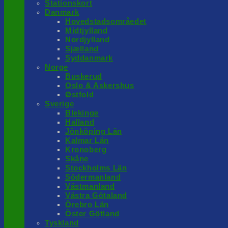
Stationskort
Danmark
Hovedstadsområedet
Midtjylland
Nordjylland
Sjælland
Syddanmark
Norge
Buskerud
Oslo & Askershus
Østfold
Sverige
Blekinge
Halland
Jönköping Län
Kalmar Län
Kronoberg
Skåne
Stockholms Län
Södermanland
Västmanland
Västra Götaland
Örebro Län
Öster Götland
Tyskland