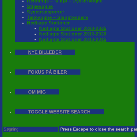
Rednings – Milijø – Dykkervogne
Stigevogne
Sygetransporter
Tankvogne – Slangtendere
Nedlagte Stationer
Nedlagte Stationer 2020-2025
Nedlagte Stationer 2015-2020
Nedlagte Stationer 2010-2015
NYE BILLEDER
FOKUS PÅ BILER
OM MIG
TOGGLE WEBSITE SEARCH
Press Escape to close the search pa