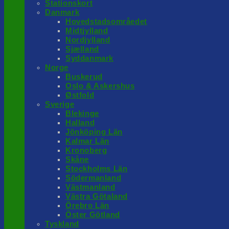
Stationskort
Danmark
Hovedstadsområedet
Midtjylland
Nordjylland
Sjælland
Syddanmark
Norge
Buskerud
Oslo & Askershus
Østfold
Sverige
Blekinge
Halland
Jönköping Län
Kalmar Län
Kronoberg
Skåne
Stockholms Län
Södermanland
Västmanland
Västra Götaland
Örebro Län
Öster Götland
Tyskland