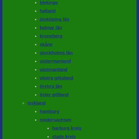
blekinge
halland
jönköping län
kalmar län
kronoberg
skåne
stockholms län
södermanland
västmanland
västra götaland
örebro län
öster götland
tyskland
hamburg
niedersachsen
harburg kreis
stade kreis