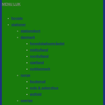
MENU
LUK
forside
stationer
stationskort
danmark
hovedstadsområedet
midtjylland
nordjylland
sjælland
syddanmark
norge
buskerud
oslo & askershus
østfold
sverige