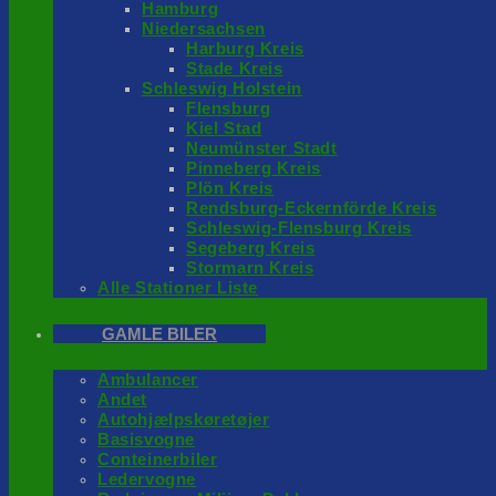
Hamburg
Niedersachsen
Harburg Kreis
Stade Kreis
Schleswig Holstein
Flensburg
Kiel Stad
Neumünster Stadt
Pinneberg Kreis
Plön Kreis
Rendsburg-Eckernförde Kreis
Schleswig-Flensburg Kreis
Segeberg Kreis
Stormarn Kreis
Alle Stationer Liste
GAMLE BILER
Ambulancer
Andet
Autohjælpskøretøjer
Basisvogne
Conteinerbiler
Ledervogne