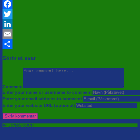
Facebook
Twitter
LinkedIn
Email
Share
Skriv et svar
Comment
Enter your name or username to comment
Enter your email address to comment
Enter your website URL (optional)
AF JONAS KOCH