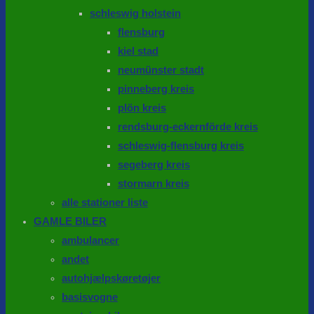
schleswig holstein
flensburg
kiel stad
neumünster stadt
pinneberg kreis
plön kreis
rendsburg-eckernförde kreis
schleswig-flensburg kreis
segeberg kreis
stormarn kreis
alle stationer liste
GAMLE BILER
ambulancer
andet
autohjælpskøretøjer
basisvogne