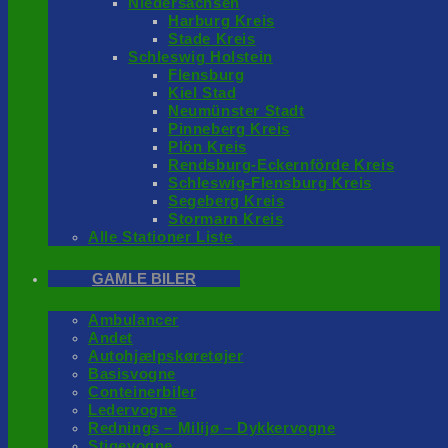
Niedersachsen
Harburg Kreis
Stade Kreis
Schleswig Holstein
Flensburg
Kiel Stad
Neumünster Stadt
Pinneberg Kreis
Plön Kreis
Rendsburg-Eckernförde Kreis
Schleswig-Flensburg Kreis
Segeberg Kreis
Stormarn Kreis
Alle Stationer Liste
GAMLE BILER
Ambulancer
Andet
Autohjælpskøretøjer
Basisvogne
Conteinerbiler
Ledervogne
Rednings – Milijø – Dykkervogne
Stigevogne