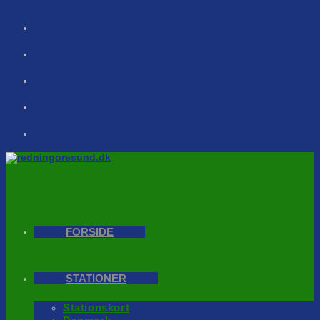
Skip
to
content
FORSIDE
STATIONER
Stationskort