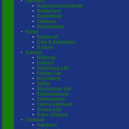
Danmark
Hovedstadsområedet
Midtjylland
Nordjylland
Sjælland
Syddanmark
Norge
Buskerud
Oslo & Askershus
Østfold
Sverige
Blekinge
Halland
Jönköping Län
Kalmar Län
Kronoberg
Skåne
Stockholms Län
Södermanland
Västmanland
Västra Götaland
Örebro Län
Öster Götland
Tyskland
Hamburg