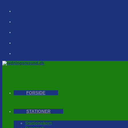
Skip
to
content
FORSIDE
STATIONER
Stationskort