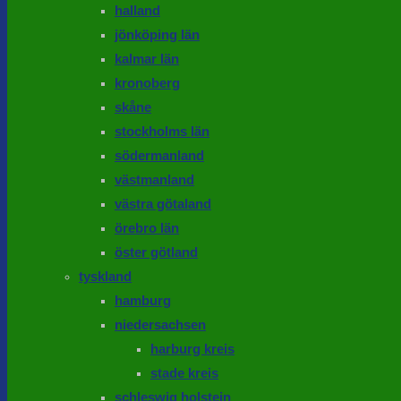
halland
jönköping län
kalmar län
kronoberg
skåne
stockholms län
södermanland
västmanland
västra götaland
örebro län
öster götland
tyskland
hamburg
niedersachsen
harburg kreis
stade kreis
schleswig holstein