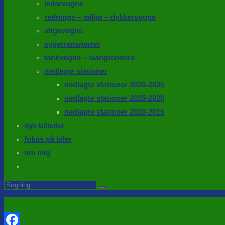
ledervogne
rednings – milijø – dykkervogne
stigevogne
sygetransporter
tankvogne – slangtendere
nedlagte stationer
nedlagte stationer 2020-2025
nedlagte stationer 2015-2020
nedlagte stationer 2010-2015
nye billeder
fokus på biler
om mig
Toggle
website
Search
this
search
website