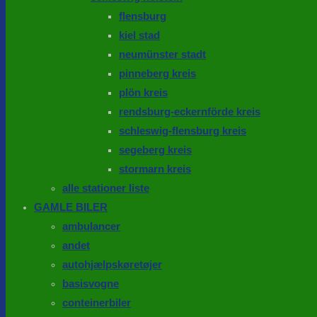
flensburg
kiel stad
neumünster stadt
pinneberg kreis
plön kreis
rendsburg-eckernförde kreis
schleswig-flensburg kreis
segeberg kreis
stormarn kreis
alle stationer liste
GAMLE BILER
ambulancer
andet
autohjælpskøretøjer
basisvogne
conteinerbiler