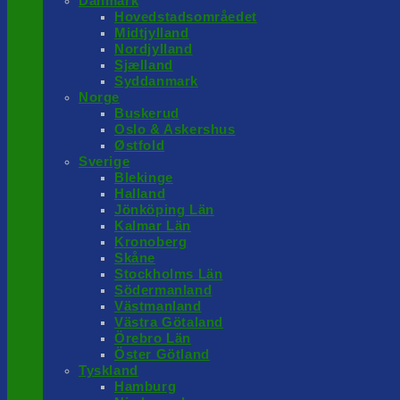
Danmark
Hovedstadsområedet
Midtjylland
Nordjylland
Sjælland
Syddanmark
Norge
Buskerud
Oslo & Askershus
Østfold
Sverige
Blekinge
Halland
Jönköping Län
Kalmar Län
Kronoberg
Skåne
Stockholms Län
Södermanland
Västmanland
Västra Götaland
Örebro Län
Öster Götland
Tyskland
Hamburg