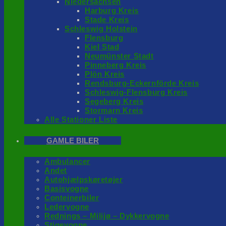
Niedersachsen
Harburg Kreis
Stade Kreis
Schleswig Holstein
Flensburg
Kiel Stad
Neumünster Stadt
Pinneberg Kreis
Plön Kreis
Rendsburg-Eckernförde Kreis
Schleswig-Flensburg Kreis
Segeberg Kreis
Stormarn Kreis
Alle Stationer Liste
GAMLE BILER
Ambulancer
Andet
Autohjælpskøretøjer
Basisvogne
Conteinerbiler
Ledervogne
Rednings – Milijø – Dykkervogne
Stigevogne