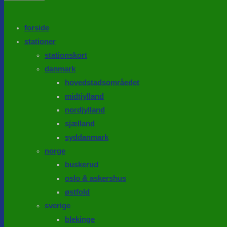
the
search
SEARCH
panel.
forside
stationer
stationskort
danmark
hovedstadsområedet
midtjylland
nordjylland
sjælland
syddanmark
norge
buskerud
oslo & askershus
østfold
sverige
blekinge