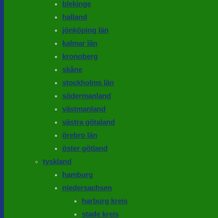
blekinge
halland
jönköping län
kalmar län
kronoberg
skåne
stockholms län
södermanland
västmanland
västra götaland
örebro län
öster götland
tyskland
hamburg
niedersachsen
harburg kreis
stade kreis