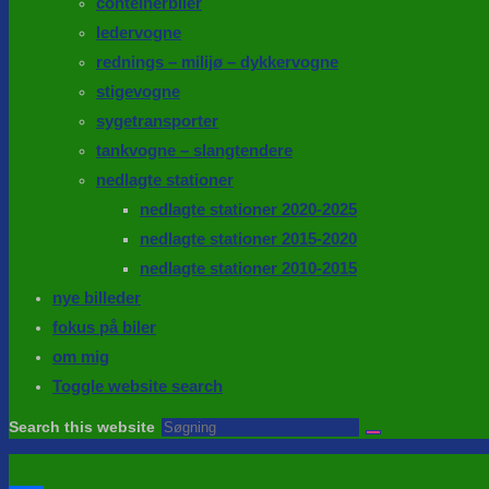
conteinerbiler
ledervogne
rednings – milijø – dykkervogne
stigevogne
sygetransporter
tankvogne – slangtendere
nedlagte stationer
nedlagte stationer 2020-2025
nedlagte stationer 2015-2020
nedlagte stationer 2010-2015
nye billeder
fokus på biler
om mig
Toggle website search
Search this website