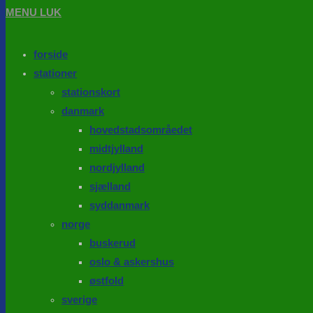
MENU
LUK
forside
stationer
stationskort
danmark
hovedstadsområedet
midtjylland
nordjylland
sjælland
syddanmark
norge
buskerud
oslo & askershus
østfold
sverige