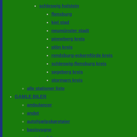
schleswig holstein
flensburg
kiel stad
neumünster stadt
pinneberg kreis
plön kreis
rendsburg-eckernförde kreis
schleswig-flensburg kreis
segeberg kreis
stormarn kreis
alle stationer liste
GAMLE BILER
ambulancer
andet
autohjælpskøretøjer
basisvogne