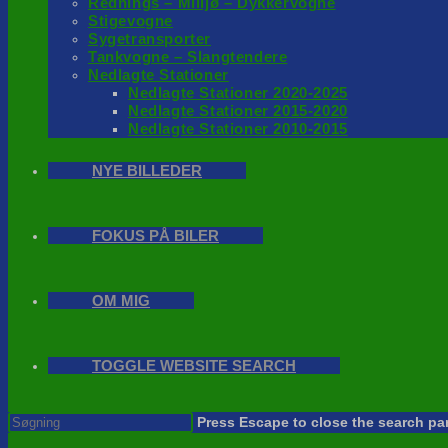
Rednings – Milijø – Dykkervogne
Stigevogne
Sygetransporter
Tankvogne – Slangtendere
Nedlagte Stationer
Nedlagte Stationer 2020-2025
Nedlagte Stationer 2015-2020
Nedlagte Stationer 2010-2015
NYE BILLEDER
FOKUS PÅ BILER
OM MIG
TOGGLE WEBSITE SEARCH
Press Escape to close the search pa