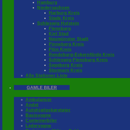
Hamburg
Niedersachsen
Harburg Kreis
Stade Kreis
Schleswig Holstein
Flensburg
Kiel Stad
Neumünster Stadt
Pinneberg Kreis
Plön Kreis
Rendsburg-Eckernförde Kreis
Schleswig-Flensburg Kreis
Segeberg Kreis
Stormarn Kreis
Alle Stationer Liste
GAMLE BILER
Ambulancer
Andet
Autohjælpskøretøjer
Basisvogne
Conteinerbiler
Ledervogne