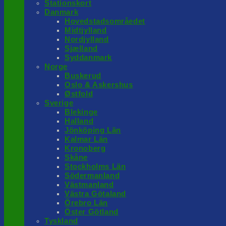
Stationskort
Danmark
Hovedstadsområedet
Midtjylland
Nordjylland
Sjælland
Syddanmark
Norge
Buskerud
Oslo & Askershus
Østfold
Sverige
Blekinge
Halland
Jönköping Län
Kalmar Län
Kronoberg
Skåne
Stockholms Län
Södermanland
Västmanland
Västra Götaland
Örebro Län
Öster Götland
Tyskland