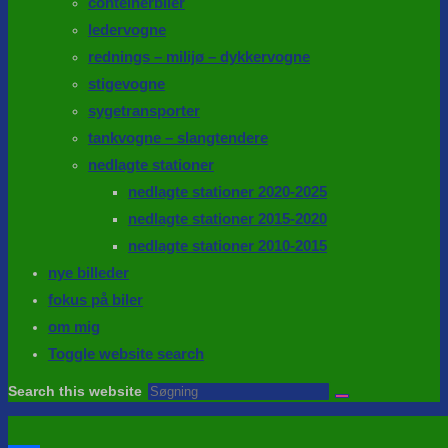
conteinerbiler
ledervogne
rednings – milijø – dykkervogne
stigevogne
sygetransporter
tankvogne – slangtendere
nedlagte stationer
nedlagte stationer 2020-2025
nedlagte stationer 2015-2020
nedlagte stationer 2010-2015
nye billeder
fokus på biler
om mig
Toggle website search
Search this website