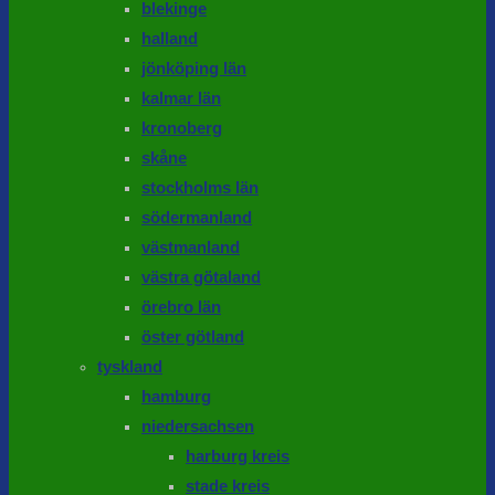
blekinge
halland
jönköping län
kalmar län
kronoberg
skåne
stockholms län
södermanland
västmanland
västra götaland
örebro län
öster götland
tyskland
hamburg
niedersachsen
harburg kreis
stade kreis