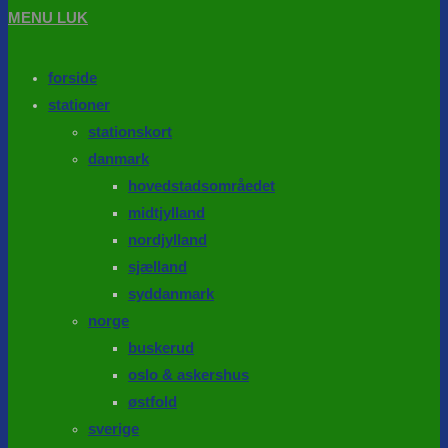
MENU
LUK
forside
stationer
stationskort
danmark
hovedstadsområedet
midtjylland
nordjylland
sjælland
syddanmark
norge
buskerud
oslo & askershus
østfold
sverige