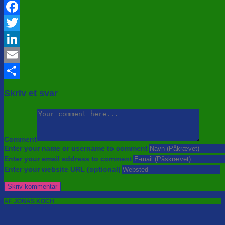
Facebook
Twitter
LinkedIn
Email
Share
Skriv et svar
Comment
Enter your name or username to comment
Enter your email address to comment
Enter your website URL (optional)
AF JONAS KOCH