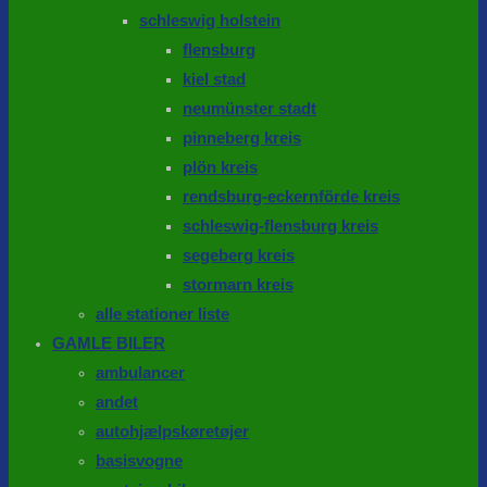
schleswig holstein
flensburg
kiel stad
neumünster stadt
pinneberg kreis
plön kreis
rendsburg-eckernförde kreis
schleswig-flensburg kreis
segeberg kreis
stormarn kreis
alle stationer liste
GAMLE BILER
ambulancer
andet
autohjælpskøretøjer
basisvogne