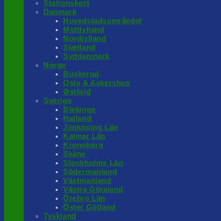
Stationskort
Danmark
Hovedstadsområedet
Midtjylland
Nordjylland
Sjælland
Syddanmark
Norge
Buskerud
Oslo & Askershus
Østfold
Sverige
Blekinge
Halland
Jönköping Län
Kalmar Län
Kronoberg
Skåne
Stockholms Län
Södermanland
Västmanland
Västra Götaland
Örebro Län
Öster Götland
Tyskland