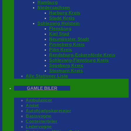
Hamburg
Niedersachsen
Harburg Kreis
Stade Kreis
Schleswig Holstein
Flensburg
Kiel Stad
Neumünster Stadt
Pinneberg Kreis
Plön Kreis
Rendsburg-Eckernförde Kreis
Schleswig-Flensburg Kreis
Segeberg Kreis
Stormarn Kreis
Alle Stationer Liste
GAMLE BILER
Ambulancer
Andet
Autohjælpskøretøjer
Basisvogne
Conteinerbiler
Ledervogne