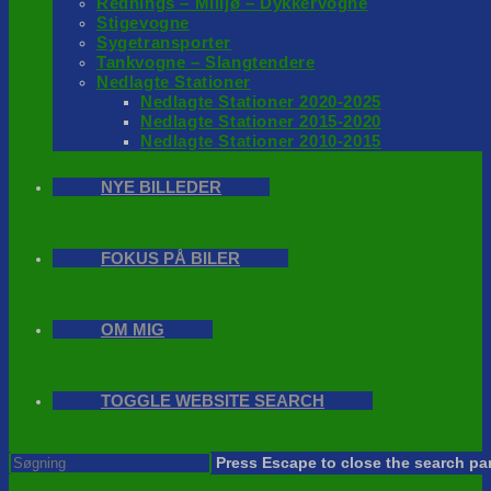
Rednings – Milijø – Dykkervogne
Stigevogne
Sygetransporter
Tankvogne – Slangtendere
Nedlagte Stationer
Nedlagte Stationer 2020-2025
Nedlagte Stationer 2015-2020
Nedlagte Stationer 2010-2015
NYE BILLEDER
FOKUS PÅ BILER
OM MIG
TOGGLE WEBSITE SEARCH
Press Escape to close the search pa