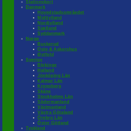
Stationskort
Danmark
Hovedstadsområedet
Midtjylland
Nordjylland
Sjælland
Syddanmark
Norge
Buskerud
Oslo & Askershus
Østfold
Sverige
Blekinge
Halland
Jönköping Län
Kalmar Län
Kronoberg
Skåne
Stockholms Län
Södermanland
Västmanland
Västra Götaland
Örebro Län
Öster Götland
Tyskland