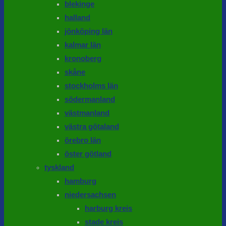
blekinge
halland
jönköping län
kalmar län
kronoberg
skåne
stockholms län
södermanland
västmanland
västra götaland
örebro län
öster götland
tyskland
hamburg
niedersachsen
harburg kreis
stade kreis