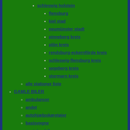
schleswig holstein
flensburg
kiel stad
neumünster stadt
pinneberg kreis
plön kreis
rendsburg-eckernförde kreis
schleswig-flensburg kreis
segeberg kreis
stormarn kreis
alle stationer liste
GAMLE BILER
ambulancer
andet
autohjælpskøretøjer
basisvogne