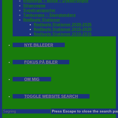
Rednings – Milijø – Dykkervogne
Stigevogne
Sygetransporter
Tankvogne – Slangtendere
Nedlagte Stationer
Nedlagte Stationer 2020-2025
Nedlagte Stationer 2015-2020
Nedlagte Stationer 2010-2015
NYE BILLEDER
FOKUS PÅ BILER
OM MIG
TOGGLE WEBSITE SEARCH
Press Escape to close the search pa