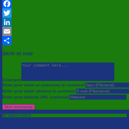
Facebook
Twitter
LinkedIn
Email
Share
Skriv et svar
Comment
Enter your name or username to comment
Enter your email address to comment
Enter your website URL (optional)
AF JONAS KOCH