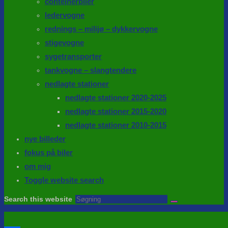
conteinerbiler
ledervogne
rednings – milijø – dykkervogne
stigevogne
sygetransporter
tankvogne – slangtendere
nedlagte stationer
nedlagte stationer 2020-2025
nedlagte stationer 2015-2020
nedlagte stationer 2010-2015
nye billeder
fokus på biler
om mig
Toggle website search
Search this website