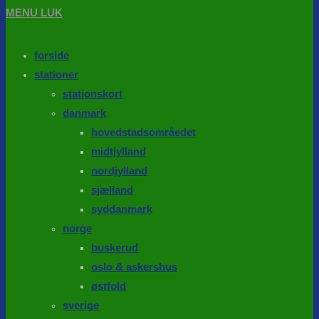
MENU
LUK
forside
stationer
stationskort
danmark
hovedstadsområedet
midtjylland
nordjylland
sjælland
syddanmark
norge
buskerud
oslo & askershus
østfold
sverige