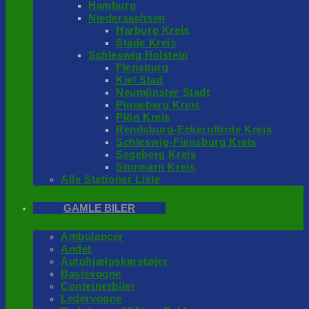
Hamburg
Niedersachsen
Harburg Kreis
Stade Kreis
Schleswig Holstein
Flensburg
Kiel Stad
Neumünster Stadt
Pinneberg Kreis
Plön Kreis
Rendsburg-Eckernförde Kreis
Schleswig-Flensburg Kreis
Segeberg Kreis
Stormarn Kreis
Alle Stationer Liste
GAMLE BILER
Ambulancer
Andet
Autohjælpskøretøjer
Basisvogne
Conteinerbiler
Ledervogne