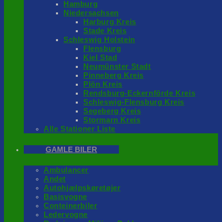
Hamburg
Niedersachsen
Harburg Kreis
Stade Kreis
Schleswig Holstein
Flensburg
Kiel Stad
Neumünster Stadt
Pinneberg Kreis
Plön Kreis
Rendsburg-Eckernförde Kreis
Schleswig-Flensburg Kreis
Segeberg Kreis
Stormarn Kreis
Alle Stationer Liste
GAMLE BILER
Ambulancer
Andet
Autohjælpskøretøjer
Basisvogne
Conteinerbiler
Ledervogne