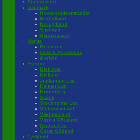
Stationskort
Danmark
Hovedstadsområedet
Midtjylland
Nordjylland
Sjælland
Syddanmark
Norge
Buskerud
Oslo & Askershus
Østfold
Sverige
Blekinge
Halland
Jönköping Län
Kalmar Län
Kronoberg
Skåne
Stockholms Län
Södermanland
Västmanland
Västra Götaland
Örebro Län
Öster Götland
Tyskland