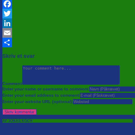
Facebook
Twitter
LinkedIn
Email
Share
Skriv et svar
Comment
Enter your name or username to comment
Enter your email address to comment
Enter your website URL (optional)
AF JONAS KOCH