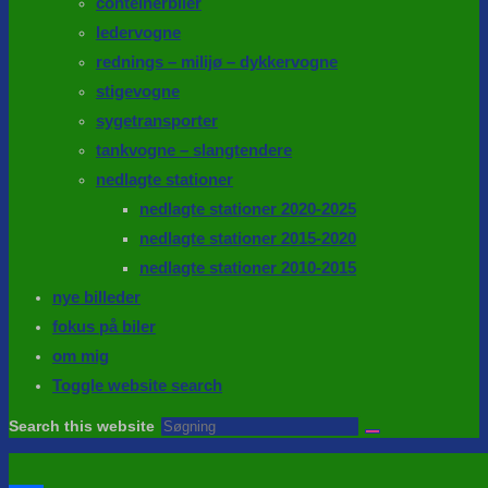
conteinerbiler
ledervogne
rednings – milijø – dykkervogne
stigevogne
sygetransporter
tankvogne – slangtendere
nedlagte stationer
nedlagte stationer 2020-2025
nedlagte stationer 2015-2020
nedlagte stationer 2010-2015
nye billeder
fokus på biler
om mig
Toggle website search
Search this website