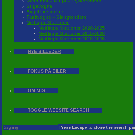
Rednings – Milijø – Dykkervogne
Stigevogne
Sygetransporter
Tankvogne – Slangtendere
Nedlagte Stationer
Nedlagte Stationer 2020-2025
Nedlagte Stationer 2015-2020
Nedlagte Stationer 2010-2015
NYE BILLEDER
FOKUS PÅ BILER
OM MIG
TOGGLE WEBSITE SEARCH
Press Escape to close the search pa