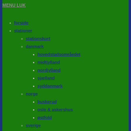
MENU
LUK
forside
stationer
stationskort
danmark
hovedstadsområedet
midtjylland
nordjylland
sjælland
syddanmark
norge
buskerud
oslo & askershus
østfold
sverige