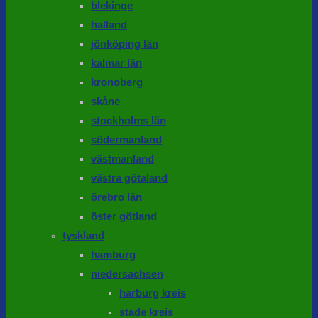
blekinge
halland
jönköping län
kalmar län
kronoberg
skåne
stockholms län
södermanland
västmanland
västra götaland
örebro län
öster götland
tyskland
hamburg
niedersachsen
harburg kreis
stade kreis