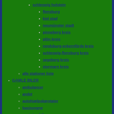
schleswig holstein
flensburg
kiel stad
neumünster stadt
pinneberg kreis
plön kreis
rendsburg-eckernförde kreis
schleswig-flensburg kreis
segeberg kreis
stormarn kreis
alle stationer liste
GAMLE BILER
ambulancer
andet
autohjælpskøretøjer
basisvogne