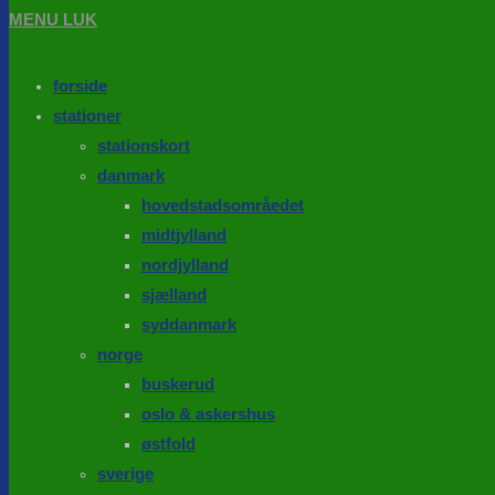
MENU
LUK
forside
stationer
stationskort
danmark
hovedstadsområedet
midtjylland
nordjylland
sjælland
syddanmark
norge
buskerud
oslo & askershus
østfold
sverige