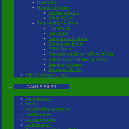
Hamburg
Niedersachsen
Harburg Kreis
Stade Kreis
Schleswig Holstein
Flensburg
Kiel Stad
Neumünster Stadt
Pinneberg Kreis
Plön Kreis
Rendsburg-Eckernförde Kreis
Schleswig-Flensburg Kreis
Segeberg Kreis
Stormarn Kreis
Alle Stationer Liste
GAMLE BILER
Ambulancer
Andet
Autohjælpskøretøjer
Basisvogne
Conteinerbiler
Ledervogne