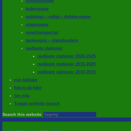
conteinerbiler
ledervogne
rednings – milijø – dykkervogne
stigevogne
sygetransporter
tankvogne – slangtendere
nedlagte stationer
nedlagte stationer 2020-2025
nedlagte stationer 2015-2020
nedlagte stationer 2010-2015
nye billeder
fokus på biler
om mig
Toggle website search
Search this website