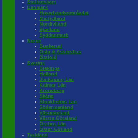
Stationskort
Danmark
Hovedstadsområedet
Midtjylland
Nordjylland
Sjælland
Syddanmark
Norge
Buskerud
Oslo & Askershus
Østfold
Sverige
Blekinge
Halland
Jönköping Län
Kalmar Län
Kronoberg
Skåne
Stockholms Län
Södermanland
Västmanland
Västra Götaland
Örebro Län
Öster Götland
Tyskland