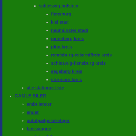
schleswig holstein
flensburg
kiel stad
neumünster stadt
pinneberg kreis
plön kreis
rendsburg-eckernförde kreis
schleswig-flensburg kreis
segeberg kreis
stormarn kreis
alle stationer liste
GAMLE BILER
ambulancer
andet
autohjælpskøretøjer
basisvogne