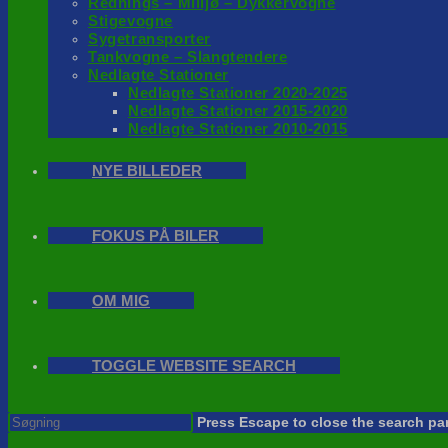
Rednings – Milijø – Dykkervogne
Stigevogne
Sygetransporter
Tankvogne – Slangtendere
Nedlagte Stationer
Nedlagte Stationer 2020-2025
Nedlagte Stationer 2015-2020
Nedlagte Stationer 2010-2015
NYE BILLEDER
FOKUS PÅ BILER
OM MIG
TOGGLE WEBSITE SEARCH
Press Escape to close the search pa