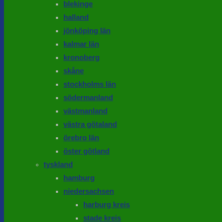
blekinge
halland
jönköping län
kalmar län
kronoberg
skåne
stockholms län
södermanland
västmanland
västra götaland
örebro län
öster götland
tyskland
hamburg
niedersachsen
harburg kreis
stade kreis