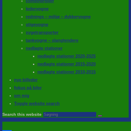
conteinerbiler
ledervogne
rednings – milijø – dykkervogne
stigevogne
sygetransporter
tankvogne – slangtendere
nedlagte stationer
nedlagte stationer 2020-2025
nedlagte stationer 2015-2020
nedlagte stationer 2010-2015
nye billeder
fokus på biler
om mig
Toggle website search
Search this website