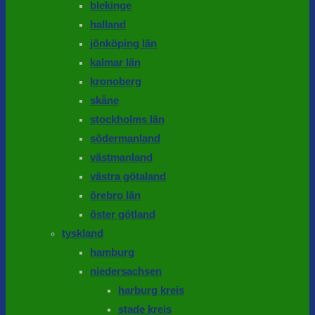
blekinge
halland
jönköping län
kalmar län
kronoberg
skåne
stockholms län
södermanland
västmanland
västra götaland
örebro län
öster götland
tyskland
hamburg
niedersachsen
harburg kreis
stade kreis