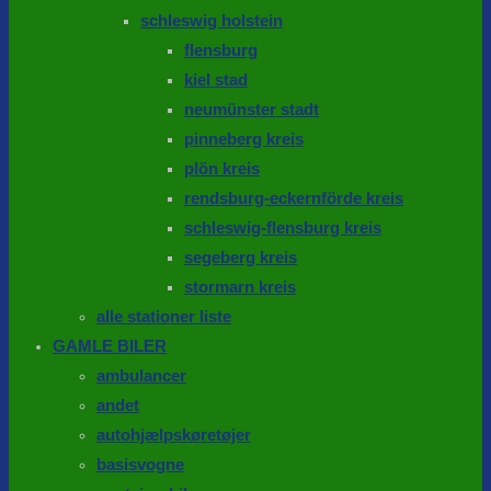
schleswig holstein
flensburg
kiel stad
neumünster stadt
pinneberg kreis
plön kreis
rendsburg-eckernförde kreis
schleswig-flensburg kreis
segeberg kreis
stormarn kreis
alle stationer liste
GAMLE BILER
ambulancer
andet
autohjælpskøretøjer
basisvogne