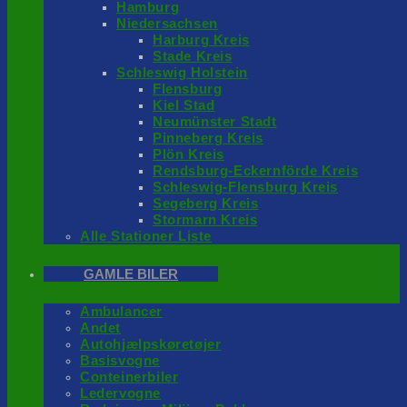
Hamburg
Niedersachsen
Harburg Kreis
Stade Kreis
Schleswig Holstein
Flensburg
Kiel Stad
Neumünster Stadt
Pinneberg Kreis
Plön Kreis
Rendsburg-Eckernförde Kreis
Schleswig-Flensburg Kreis
Segeberg Kreis
Stormarn Kreis
Alle Stationer Liste
GAMLE BILER
Ambulancer
Andet
Autohjælpskøretøjer
Basisvogne
Conteinerbiler
Ledervogne