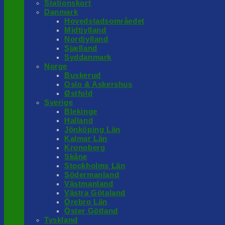
Stationskort
Danmark
Hovedstadsområedet
Midtjylland
Nordjylland
Sjælland
Syddanmark
Norge
Buskerud
Oslo & Askershus
Østfold
Sverige
Blekinge
Halland
Jönköping Län
Kalmar Län
Kronoberg
Skåne
Stockholms Län
Södermanland
Västmanland
Västra Götaland
Örebro Län
Öster Götland
Tyskland