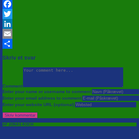
Facebook
Twitter
LinkedIn
Email
Share
Skriv et svar
Comment
Enter your name or username to comment
Enter your email address to comment
Enter your website URL (optional)
AF JONAS KOCH