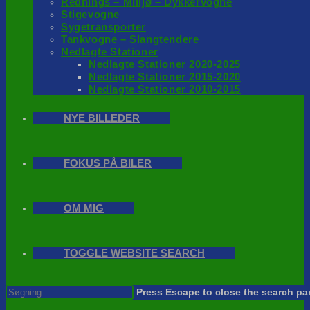
Rednings – Milijø – Dykkervogne
Stigevogne
Sygetransporter
Tankvogne – Slangtendere
Nedlagte Stationer
Nedlagte Stationer 2020-2025
Nedlagte Stationer 2015-2020
Nedlagte Stationer 2010-2015
NYE BILLEDER
FOKUS PÅ BILER
OM MIG
TOGGLE WEBSITE SEARCH
Press Escape to close the search pa