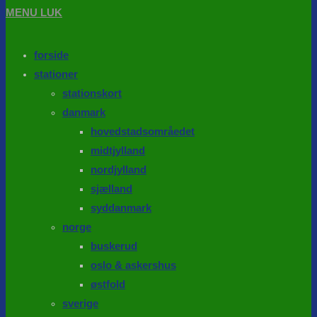
MENU
LUK
forside
stationer
stationskort
danmark
hovedstadsområedet
midtjylland
nordjylland
sjælland
syddanmark
norge
buskerud
oslo & askershus
østfold
sverige