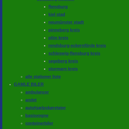
flensburg
kiel stad
neumünster stadt
pinneberg kreis
plön kreis
rendsburg-eckernförde kreis
schleswig-flensburg kreis
segeberg kreis
stormarn kreis
alle stationer liste
GAMLE BILER
ambulancer
andet
autohjælpskøretøjer
basisvogne
conteinerbiler