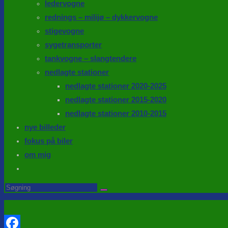
ledervogne
rednings – milijø – dykkervogne
stigevogne
sygetransporter
tankvogne – slangtendere
nedlagte stationer
nedlagte stationer 2020-2025
nedlagte stationer 2015-2020
nedlagte stationer 2010-2015
nye billeder
fokus på biler
om mig
Toggle
website
Search
this
search
website