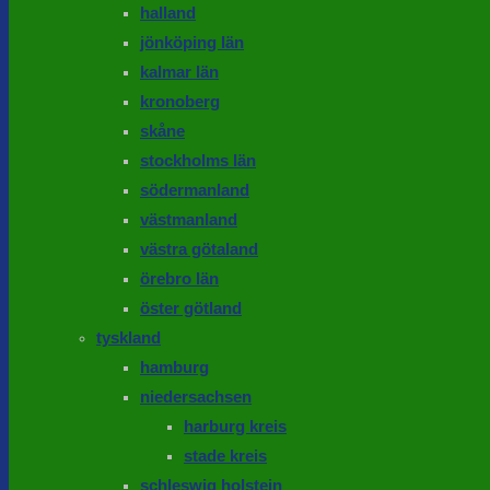
halland
jönköping län
kalmar län
kronoberg
skåne
stockholms län
södermanland
västmanland
västra götaland
örebro län
öster götland
tyskland
hamburg
niedersachsen
harburg kreis
stade kreis
schleswig holstein