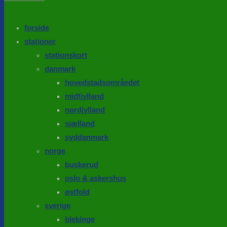
the
search
SEARCH
panel.
forside
stationer
stationskort
danmark
hovedstadsområedet
midtjylland
nordjylland
sjælland
syddanmark
norge
buskerud
oslo & askershus
østfold
sverige
blekinge