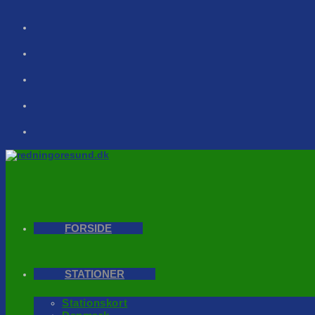
Skip
to
content
FORSIDE
STATIONER
Stationskort