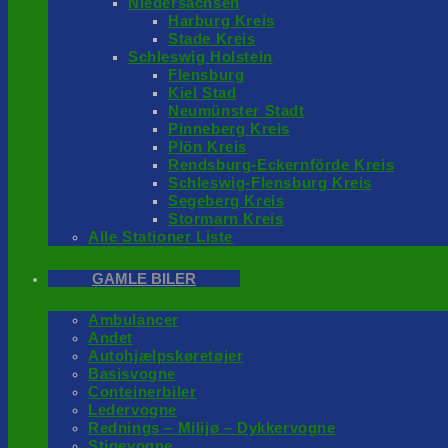
Niedersachsen
Harburg Kreis
Stade Kreis
Schleswig Holstein
Flensburg
Kiel Stad
Neumünster Stadt
Pinneberg Kreis
Plön Kreis
Rendsburg-Eckernförde Kreis
Schleswig-Flensburg Kreis
Segeberg Kreis
Stormarn Kreis
Alle Stationer Liste
GAMLE BILER
Ambulancer
Andet
Autohjælpskøretøjer
Basisvogne
Conteinerbiler
Ledervogne
Rednings – Milijø – Dykkervogne
Stigevogne