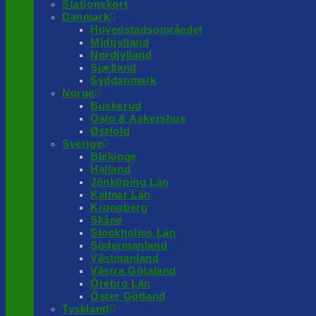
Stationskort
Danmark
Hovedstadsområedet
Midtjylland
Nordjylland
Sjælland
Syddanmark
Norge
Buskerud
Oslo & Askershus
Østfold
Sverige
Blekinge
Halland
Jönköping Län
Kalmar Län
Kronoberg
Skåne
Stockholms Län
Södermanland
Västmanland
Västra Götaland
Örebro Län
Öster Götland
Tyskland