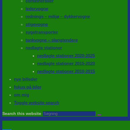
conteinerbiler
ledervogne
rednings – milijø – dykkervogne
stigevogne
sygetransporter
tankvogne – slangtendere
nedlagte stationer
nedlagte stationer 2020-2025
nedlagte stationer 2015-2020
nedlagte stationer 2010-2015
nye billeder
fokus på biler
om mig
Toggle website search
Search this website