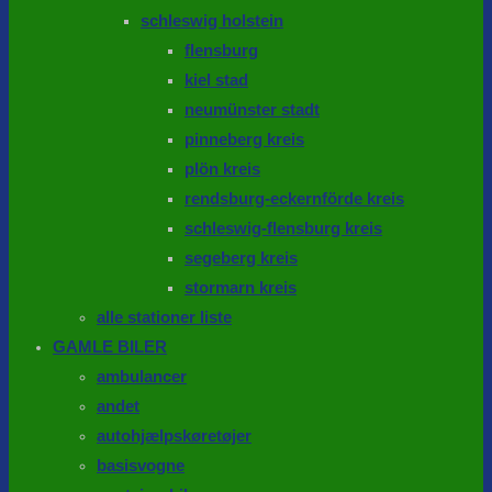
schleswig holstein
flensburg
kiel stad
neumünster stadt
pinneberg kreis
plön kreis
rendsburg-eckernförde kreis
schleswig-flensburg kreis
segeberg kreis
stormarn kreis
alle stationer liste
GAMLE BILER
ambulancer
andet
autohjælpskøretøjer
basisvogne