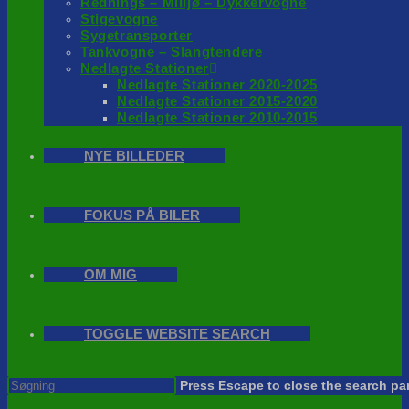
Rednings – Milijø – Dykkervogne
Stigevogne
Sygetransporter
Tankvogne – Slangtendere
Nedlagte Stationer
Nedlagte Stationer 2020-2025
Nedlagte Stationer 2015-2020
Nedlagte Stationer 2010-2015
NYE BILLEDER
FOKUS PÅ BILER
OM MIG
TOGGLE WEBSITE SEARCH
Press Escape to close the search pa