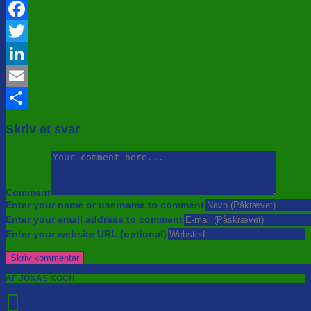
Facebook
Twitter
LinkedIn
Email
Share
Skriv et svar
Comment
Enter your name or username to comment
Enter your email address to comment
Enter your website URL (optional)
AF JONAS KOCH