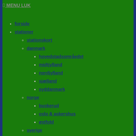
MENU
LUK
forside
stationer
stationskort
danmark
hovedstadsområedet
midtjylland
nordjylland
sjælland
syddanmark
norge
buskerud
oslo & askershus
østfold
sverige