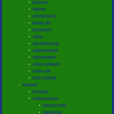
blekinge
halland
jönköping län
kalmar län
kronoberg
skåne
stockholms län
södermanland
västmanland
västra götaland
örebro län
öster götland
tyskland
hamburg
niedersachsen
harburg kreis
stade kreis