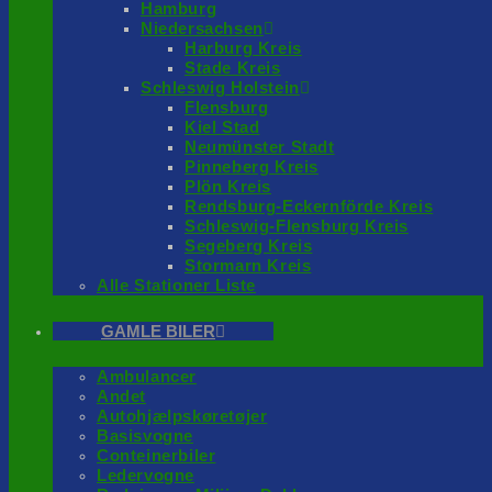
Hamburg
Niedersachsen
Harburg Kreis
Stade Kreis
Schleswig Holstein
Flensburg
Kiel Stad
Neumünster Stadt
Pinneberg Kreis
Plön Kreis
Rendsburg-Eckernförde Kreis
Schleswig-Flensburg Kreis
Segeberg Kreis
Stormarn Kreis
Alle Stationer Liste
GAMLE BILER
Ambulancer
Andet
Autohjælpskøretøjer
Basisvogne
Conteinerbiler
Ledervogne