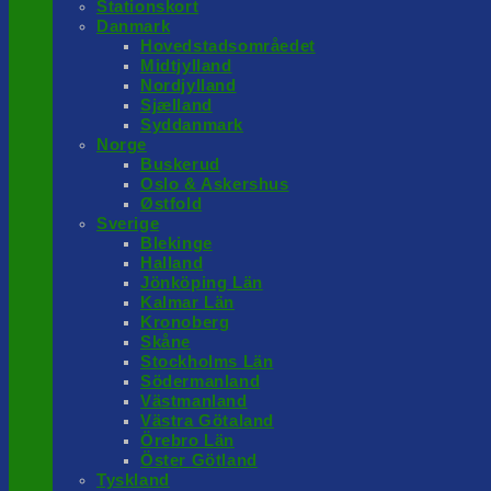
Stationskort
Danmark
Hovedstadsområedet
Midtjylland
Nordjylland
Sjælland
Syddanmark
Norge
Buskerud
Oslo & Askershus
Østfold
Sverige
Blekinge
Halland
Jönköping Län
Kalmar Län
Kronoberg
Skåne
Stockholms Län
Södermanland
Västmanland
Västra Götaland
Örebro Län
Öster Götland
Tyskland