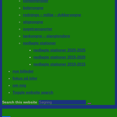
conteinerbiler
ledervogne
rednings – milijø – dykkervogne
stigevogne
sygetransporter
tankvogne – slangtendere
nedlagte stationer
nedlagte stationer 2020-2025
nedlagte stationer 2015-2020
nedlagte stationer 2010-2015
nye billeder
fokus på biler
om mig
Toggle website search
Search this website