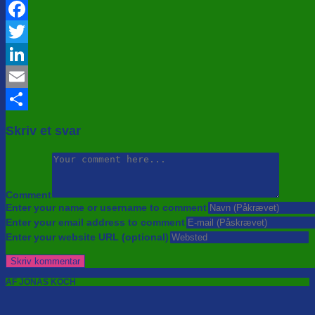
Facebook
Twitter
LinkedIn
Email
Share
Skriv et svar
Comment
Enter your name or username to comment
Enter your email address to comment
Enter your website URL (optional)
AF JONAS KOCH