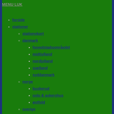
MENU
LUK
forside
stationer
stationskort
danmark
hovedstadsområedet
midtjylland
nordjylland
sjælland
syddanmark
norge
buskerud
oslo & askershus
østfold
sverige