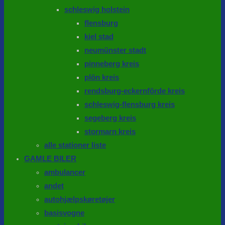
schleswig holstein
flensburg
kiel stad
neumünster stadt
pinneberg kreis
plön kreis
rendsburg-eckernförde kreis
schleswig-flensburg kreis
segeberg kreis
stormarn kreis
alle stationer liste
GAMLE BILER
ambulancer
andet
autohjælpskøretøjer
basisvogne