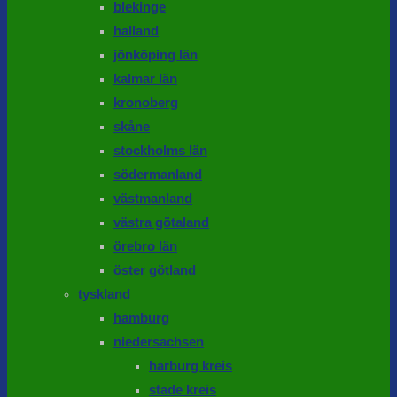
blekinge
halland
jönköping län
kalmar län
kronoberg
skåne
stockholms län
södermanland
västmanland
västra götaland
örebro län
öster götland
tyskland
hamburg
niedersachsen
harburg kreis
stade kreis