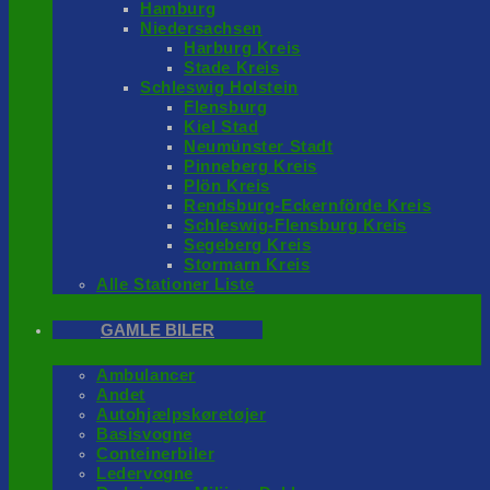
Hamburg
Niedersachsen
Harburg Kreis
Stade Kreis
Schleswig Holstein
Flensburg
Kiel Stad
Neumünster Stadt
Pinneberg Kreis
Plön Kreis
Rendsburg-Eckernförde Kreis
Schleswig-Flensburg Kreis
Segeberg Kreis
Stormarn Kreis
Alle Stationer Liste
GAMLE BILER
Ambulancer
Andet
Autohjælpskøretøjer
Basisvogne
Conteinerbiler
Ledervogne