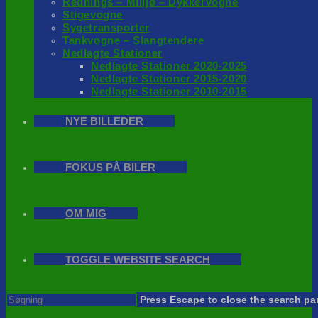
Rednings – Milijø – Dykkervogne
Stigevogne
Sygetransporter
Tankvogne – Slangtendere
Nedlagte Stationer
Nedlagte Stationer 2020-2025
Nedlagte Stationer 2015-2020
Nedlagte Stationer 2010-2015
NYE BILLEDER
FOKUS PÅ BILER
OM MIG
TOGGLE WEBSITE SEARCH
Press Escape to close the search pa