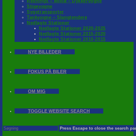
Rednings – Milijø – Dykkervogne
Stigevogne
Sygetransporter
Tankvogne – Slangtendere
Nedlagte Stationer
Nedlagte Stationer 2020-2025
Nedlagte Stationer 2015-2020
Nedlagte Stationer 2010-2015
NYE BILLEDER
FOKUS PÅ BILER
OM MIG
TOGGLE WEBSITE SEARCH
Press Escape to close the search pa