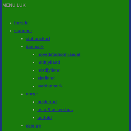
MENU
LUK
forside
stationer
stationskort
danmark
hovedstadsområedet
midtjylland
nordjylland
sjælland
syddanmark
norge
buskerud
oslo & askershus
østfold
sverige