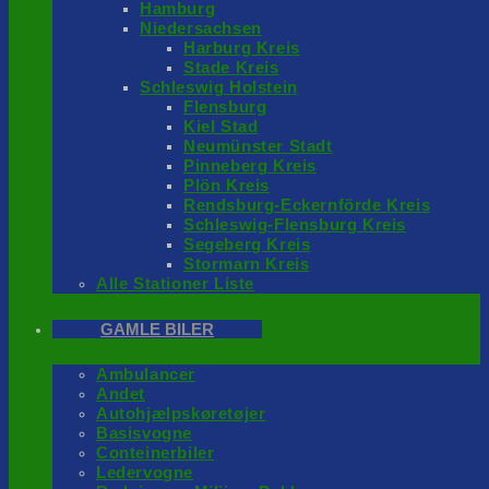
Hamburg
Niedersachsen
Harburg Kreis
Stade Kreis
Schleswig Holstein
Flensburg
Kiel Stad
Neumünster Stadt
Pinneberg Kreis
Plön Kreis
Rendsburg-Eckernförde Kreis
Schleswig-Flensburg Kreis
Segeberg Kreis
Stormarn Kreis
Alle Stationer Liste
GAMLE BILER
Ambulancer
Andet
Autohjælpskøretøjer
Basisvogne
Conteinerbiler
Ledervogne