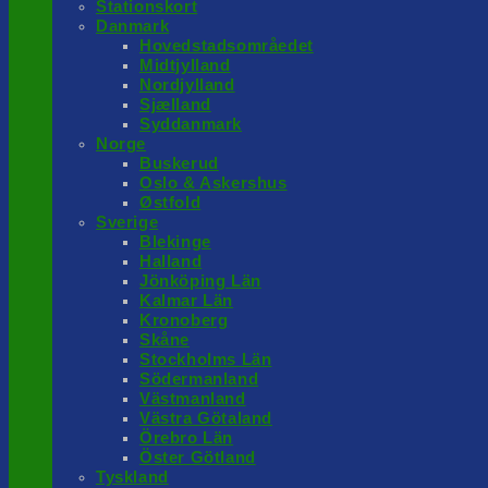
Stationskort
Danmark
Hovedstadsområedet
Midtjylland
Nordjylland
Sjælland
Syddanmark
Norge
Buskerud
Oslo & Askershus
Østfold
Sverige
Blekinge
Halland
Jönköping Län
Kalmar Län
Kronoberg
Skåne
Stockholms Län
Södermanland
Västmanland
Västra Götaland
Örebro Län
Öster Götland
Tyskland