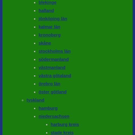
blekinge
halland
jönköping län
kalmar län
kronoberg
skåne
stockholms län
södermanland
västmanland
västra götaland
örebro län
öster götland
tyskland
hamburg
niedersachsen
harburg kreis
stade kreis