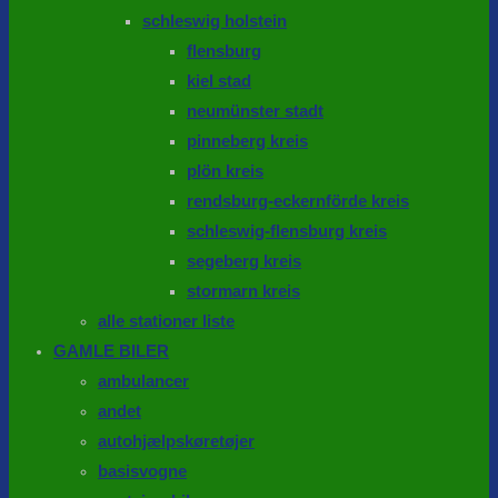
schleswig holstein
flensburg
kiel stad
neumünster stadt
pinneberg kreis
plön kreis
rendsburg-eckernförde kreis
schleswig-flensburg kreis
segeberg kreis
stormarn kreis
alle stationer liste
GAMLE BILER
ambulancer
andet
autohjælpskøretøjer
basisvogne