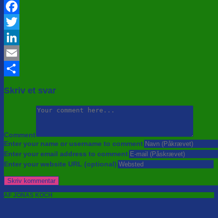
Facebook
Twitter
LinkedIn
Email
Share
Skriv et svar
Comment
Enter your name or username to comment
Enter your email address to comment
Enter your website URL (optional)
AF JONAS KOCH