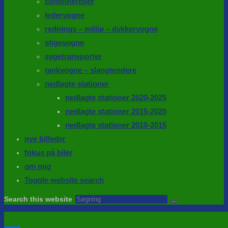
conteinerbiler
ledervogne
rednings – milijø – dykkervogne
stigevogne
sygetransporter
tankvogne – slangtendere
nedlagte stationer
nedlagte stationer 2020-2025
nedlagte stationer 2015-2020
nedlagte stationer 2010-2015
nye billeder
fokus på biler
om mig
Toggle website search
Search this website