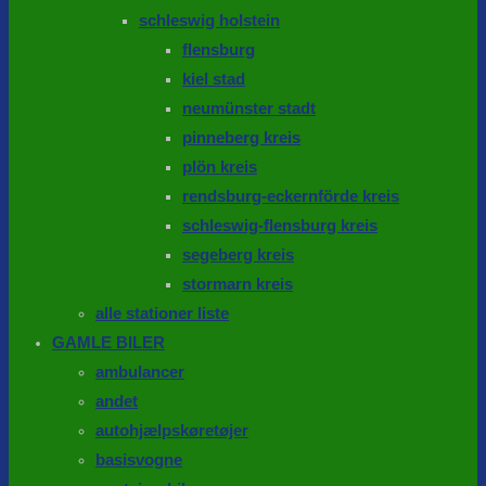
schleswig holstein
flensburg
kiel stad
neumünster stadt
pinneberg kreis
plön kreis
rendsburg-eckernförde kreis
schleswig-flensburg kreis
segeberg kreis
stormarn kreis
alle stationer liste
GAMLE BILER
ambulancer
andet
autohjælpskøretøjer
basisvogne