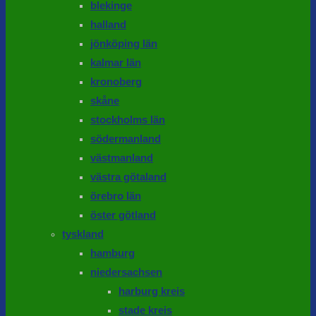
blekinge
halland
jönköping län
kalmar län
kronoberg
skåne
stockholms län
södermanland
västmanland
västra götaland
örebro län
öster götland
tyskland
hamburg
niedersachsen
harburg kreis
stade kreis