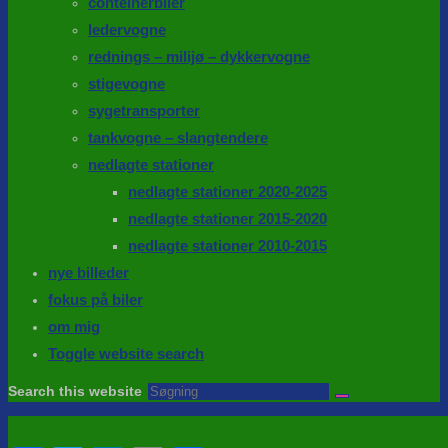
conteinerbiler
ledervogne
rednings – milijø – dykkervogne
stigevogne
sygetransporter
tankvogne – slangtendere
nedlagte stationer
nedlagte stationer 2020-2025
nedlagte stationer 2015-2020
nedlagte stationer 2010-2015
nye billeder
fokus på biler
om mig
Toggle website search
Search this website