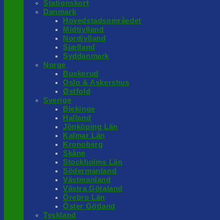
Stationskort
Danmark
Hovedstadsområedet
Midtjylland
Nordjylland
Sjælland
Syddanmark
Norge
Buskerud
Oslo & Askershus
Østfold
Sverige
Blekinge
Halland
Jönköping Län
Kalmar Län
Kronoberg
Skåne
Stockholms Län
Södermanland
Västmanland
Västra Götaland
Örebro Län
Öster Götland
Tyskland