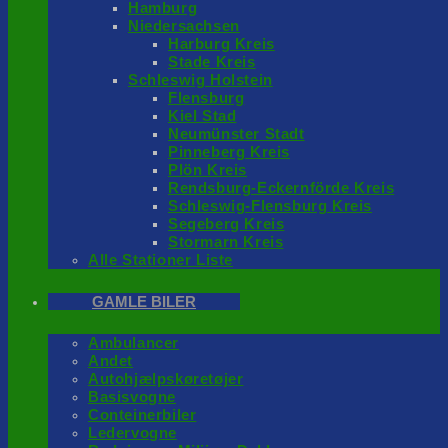
Hamburg
Niedersachsen
Harburg Kreis
Stade Kreis
Schleswig Holstein
Flensburg
Kiel Stad
Neumünster Stadt
Pinneberg Kreis
Plön Kreis
Rendsburg-Eckernförde Kreis
Schleswig-Flensburg Kreis
Segeberg Kreis
Stormarn Kreis
Alle Stationer Liste
GAMLE BILER
Ambulancer
Andet
Autohjælpskøretøjer
Basisvogne
Conteinerbiler
Ledervogne