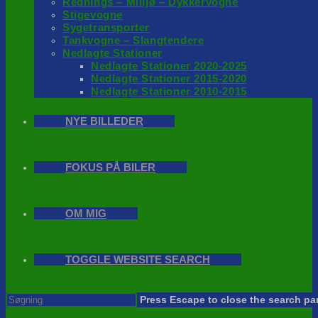
Rednings – Milijø – Dykkervogne
Stigevogne
Sygetransporter
Tankvogne – Slangtendere
Nedlagte Stationer
Nedlagte Stationer 2020-2025
Nedlagte Stationer 2015-2020
Nedlagte Stationer 2010-2015
NYE BILLEDER
FOKUS PÅ BILER
OM MIG
TOGGLE WEBSITE SEARCH
Press Escape to close the search pa