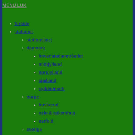
MENU
LUK
forside
stationer
stationskort
danmark
hovedstadsområedet
midtjylland
nordjylland
sjælland
syddanmark
norge
buskerud
oslo & askershus
østfold
sverige