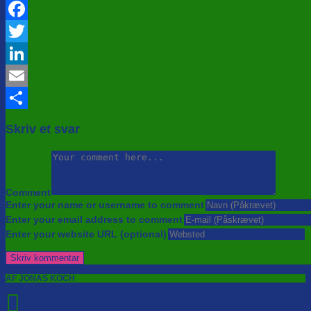
Facebook
Twitter
LinkedIn
Email
Share
Skriv et svar
Comment
Enter your name or username to comment
Enter your email address to comment
Enter your website URL (optional)
AF JONAS KOCH