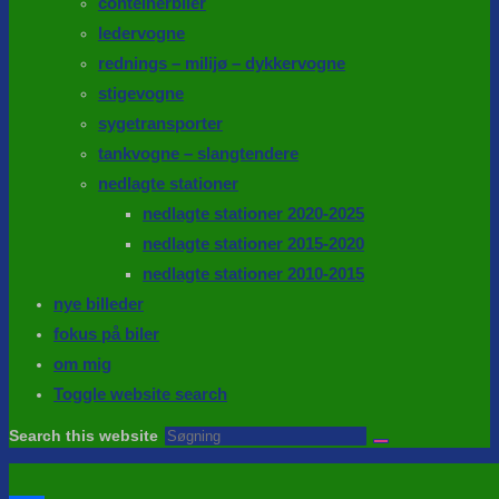
conteinerbiler
ledervogne
rednings – milijø – dykkervogne
stigevogne
sygetransporter
tankvogne – slangtendere
nedlagte stationer
nedlagte stationer 2020-2025
nedlagte stationer 2015-2020
nedlagte stationer 2010-2015
nye billeder
fokus på biler
om mig
Toggle website search
Search this website