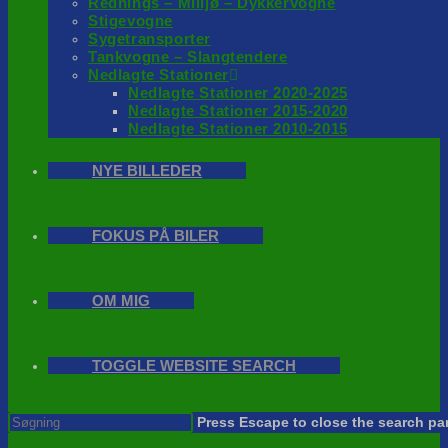
Rednings – Milijø – Dykkervogne
Stigevogne
Sygetransporter
Tankvogne – Slangtendere
Nedlagte Stationer
Nedlagte Stationer 2020-2025
Nedlagte Stationer 2015-2020
Nedlagte Stationer 2010-2015
NYE BILLEDER
FOKUS PÅ BILER
OM MIG
TOGGLE WEBSITE SEARCH
Press Escape to close the search pa