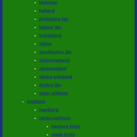
blekinge
halland
jönköping län
kalmar län
kronoberg
skåne
stockholms län
södermanland
västmanland
västra götaland
örebro län
öster götland
tyskland
hamburg
niedersachsen
harburg kreis
stade kreis