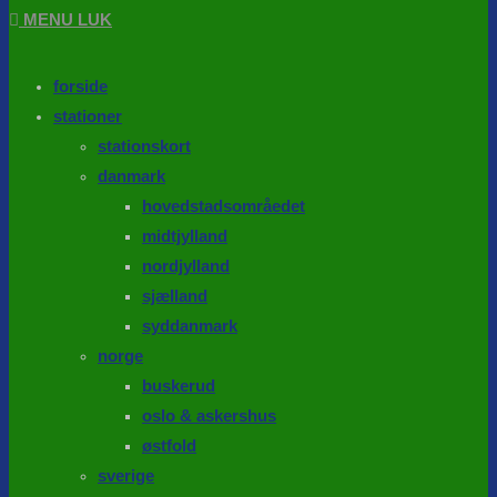
MENU
LUK
forside
stationer
stationskort
danmark
hovedstadsområedet
midtjylland
nordjylland
sjælland
syddanmark
norge
buskerud
oslo & askershus
østfold
sverige