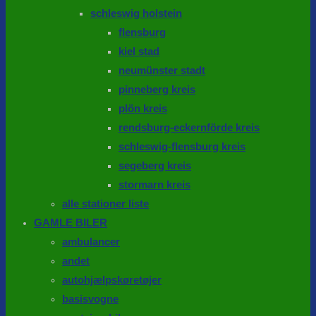
schleswig holstein
flensburg
kiel stad
neumünster stadt
pinneberg kreis
plön kreis
rendsburg-eckernförde kreis
schleswig-flensburg kreis
segeberg kreis
stormarn kreis
alle stationer liste
GAMLE BILER
ambulancer
andet
autohjælpskøretøjer
basisvogne