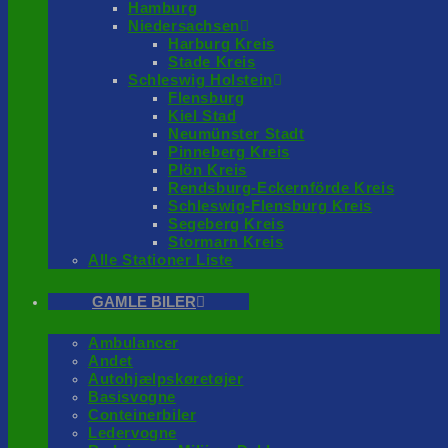
Hamburg
Niedersachsen
Harburg Kreis
Stade Kreis
Schleswig Holstein
Flensburg
Kiel Stad
Neumünster Stadt
Pinneberg Kreis
Plön Kreis
Rendsburg-Eckernförde Kreis
Schleswig-Flensburg Kreis
Segeberg Kreis
Stormarn Kreis
Alle Stationer Liste
GAMLE BILER
Ambulancer
Andet
Autohjælpskøretøjer
Basisvogne
Conteinerbiler
Ledervogne