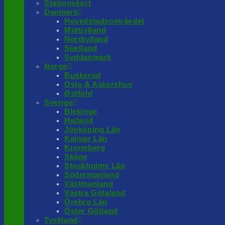
Stationskort
Danmark
Hovedstadsområedet
Midtjylland
Nordjylland
Sjælland
Syddanmark
Norge
Buskerud
Oslo & Askershus
Østfold
Sverige
Blekinge
Halland
Jönköping Län
Kalmar Län
Kronoberg
Skåne
Stockholms Län
Södermanland
Västmanland
Västra Götaland
Örebro Län
Öster Götland
Tyskland