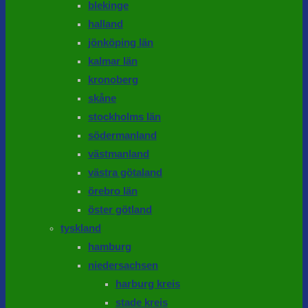
blekinge
halland
jönköping län
kalmar län
kronoberg
skåne
stockholms län
södermanland
västmanland
västra götaland
örebro län
öster götland
tyskland
hamburg
niedersachsen
harburg kreis
stade kreis