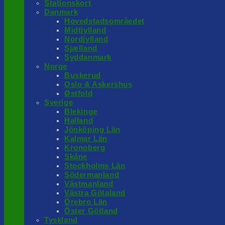
Stationskort
Danmark
Hovedstadsområedet
Midtjylland
Nordjylland
Sjælland
Syddanmark
Norge
Buskerud
Oslo & Askershus
Østfold
Sverige
Blekinge
Halland
Jönköping Län
Kalmar Län
Kronoberg
Skåne
Stockholms Län
Södermanland
Västmanland
Västra Götaland
Örebro Län
Öster Götland
Tyskland