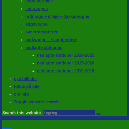
conteinerbiler
ledervogne
rednings – milijø – dykkervogne
stigevogne
sygetransporter
tankvogne – slangtendere
nedlagte stationer
nedlagte stationer 2020-2025
nedlagte stationer 2015-2020
nedlagte stationer 2010-2015
nye billeder
fokus på biler
om mig
Toggle website search
Search this website