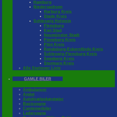
Hamburg
Niedersachsen
Harburg Kreis
Stade Kreis
Schleswig Holstein
Flensburg
Kiel Stad
Neumünster Stadt
Pinneberg Kreis
Plön Kreis
Rendsburg-Eckernförde Kreis
Schleswig-Flensburg Kreis
Segeberg Kreis
Stormarn Kreis
Alle Stationer Liste
GAMLE BILER
Ambulancer
Andet
Autohjælpskøretøjer
Basisvogne
Conteinerbiler
Ledervogne