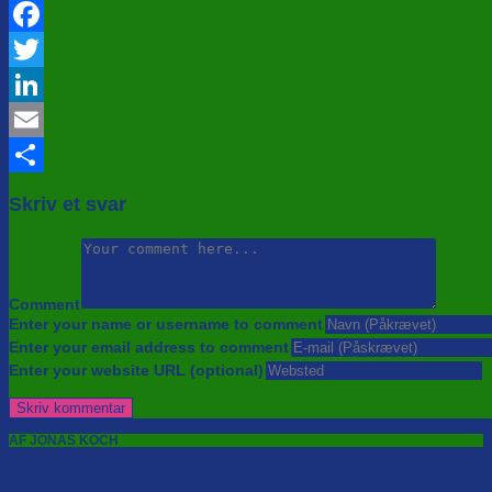
Facebook
Twitter
LinkedIn
Email
Share
Skriv et svar
Comment
Enter your name or username to comment
Enter your email address to comment
Enter your website URL (optional)
AF JONAS KOCH