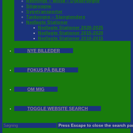
Rednings – Milijø – Dykkervogne
Stigevogne
Sygetransporter
Tankvogne – Slangtendere
Nedlagte Stationer
Nedlagte Stationer 2020-2025
Nedlagte Stationer 2015-2020
Nedlagte Stationer 2010-2015
NYE BILLEDER
FOKUS PÅ BILER
OM MIG
TOGGLE WEBSITE SEARCH
Press Escape to close the search pa