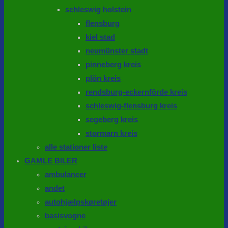
schleswig holstein
flensburg
kiel stad
neumünster stadt
pinneberg kreis
plön kreis
rendsburg-eckernförde kreis
schleswig-flensburg kreis
segeberg kreis
stormarn kreis
alle stationer liste
GAMLE BILER
ambulancer
andet
autohjælpskøretøjer
basisvogne