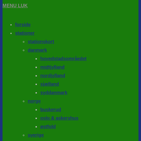
MENU
LUK
forside
stationer
stationskort
danmark
hovedstadsområedet
midtjylland
nordjylland
sjælland
syddanmark
norge
buskerud
oslo & askershus
østfold
sverige