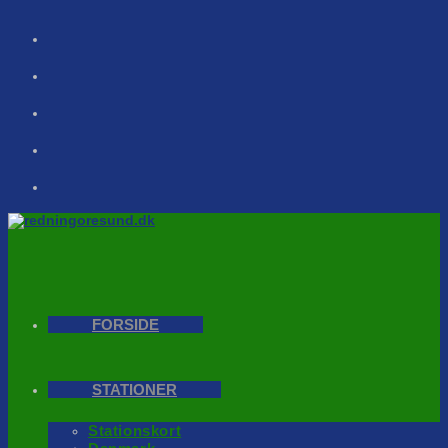
Skip
to
content
FORSIDE
STATIONER
Stationskort