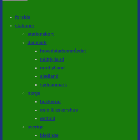
the
search
SEARCH
panel.
forside
stationer
stationskort
danmark
hovedstadsområedet
midtjylland
nordjylland
sjælland
syddanmark
norge
buskerud
oslo & askershus
østfold
sverige
blekinge