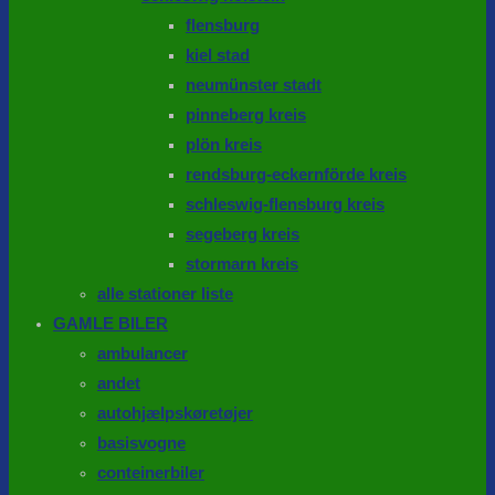
flensburg
kiel stad
neumünster stadt
pinneberg kreis
plön kreis
rendsburg-eckernförde kreis
schleswig-flensburg kreis
segeberg kreis
stormarn kreis
alle stationer liste
GAMLE BILER
ambulancer
andet
autohjælpskøretøjer
basisvogne
conteinerbiler