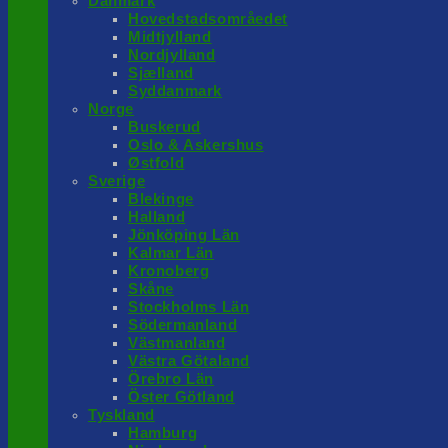
Danmark
Hovedstadsområedet
Midtjylland
Nordjylland
Sjælland
Syddanmark
Norge
Buskerud
Oslo & Askershus
Østfold
Sverige
Blekinge
Halland
Jönköping Län
Kalmar Län
Kronoberg
Skåne
Stockholms Län
Södermanland
Västmanland
Västra Götaland
Örebro Län
Öster Götland
Tyskland
Hamburg