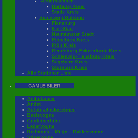
Niedersachsen
Harburg Kreis
Stade Kreis
Schleswig Holstein
Flensburg
Kiel Stad
Neumünster Stadt
Pinneberg Kreis
Plön Kreis
Rendsburg-Eckernförde Kreis
Schleswig-Flensburg Kreis
Segeberg Kreis
Stormarn Kreis
Alle Stationer Liste
GAMLE BILER
Ambulancer
Andet
Autohjælpskøretøjer
Basisvogne
Conteinerbiler
Ledervogne
Rednings – Milijø – Dykkervogne
Stigevogne