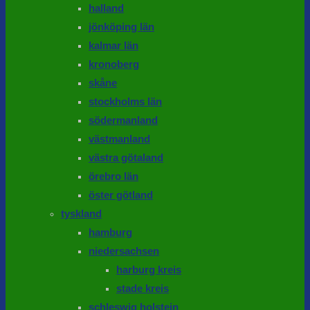
halland
jönköping län
kalmar län
kronoberg
skåne
stockholms län
södermanland
västmanland
västra götaland
örebro län
öster götland
tyskland
hamburg
niedersachsen
harburg kreis
stade kreis
schleswig holstein