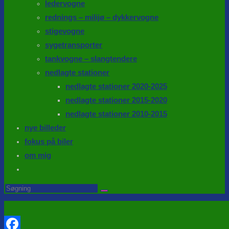
ledervogne
rednings – milijø – dykkervogne
stigevogne
sygetransporter
tankvogne – slangtendere
nedlagte stationer
nedlagte stationer 2020-2025
nedlagte stationer 2015-2020
nedlagte stationer 2010-2015
nye billeder
fokus på biler
om mig
Toggle
website
Search
this
search
website