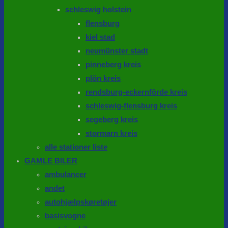
schleswig holstein
flensburg
kiel stad
neumünster stadt
pinneberg kreis
plön kreis
rendsburg-eckernförde kreis
schleswig-flensburg kreis
segeberg kreis
stormarn kreis
alle stationer liste
GAMLE BILER
ambulancer
andet
autohjælpskøretøjer
basisvogne