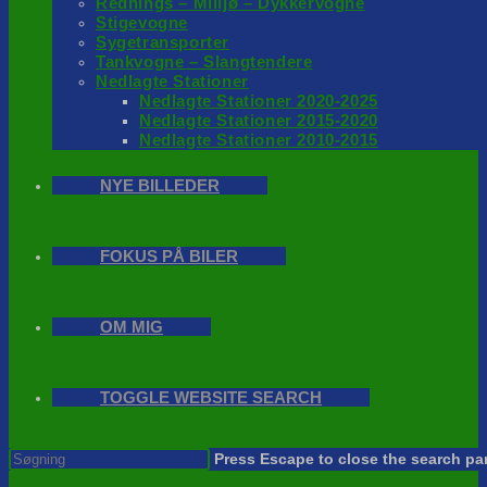
Rednings – Milijø – Dykkervogne
Stigevogne
Sygetransporter
Tankvogne – Slangtendere
Nedlagte Stationer
Nedlagte Stationer 2020-2025
Nedlagte Stationer 2015-2020
Nedlagte Stationer 2010-2015
NYE BILLEDER
FOKUS PÅ BILER
OM MIG
TOGGLE WEBSITE SEARCH
Press Escape to close the search pa