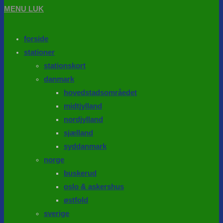
MENU
LUK
forside
stationer
stationskort
danmark
hovedstadsområedet
midtjylland
nordjylland
sjælland
syddanmark
norge
buskerud
oslo & askershus
østfold
sverige