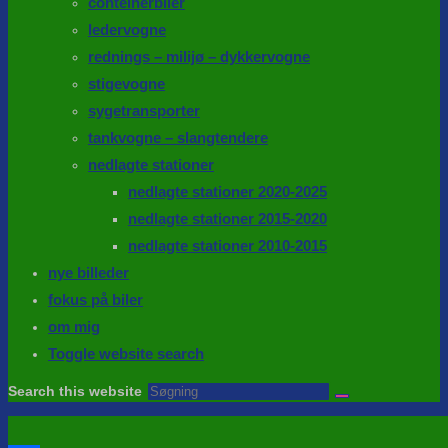
conteinerbiler
ledervogne
rednings – milijø – dykkervogne
stigevogne
sygetransporter
tankvogne – slangtendere
nedlagte stationer
nedlagte stationer 2020-2025
nedlagte stationer 2015-2020
nedlagte stationer 2010-2015
nye billeder
fokus på biler
om mig
Toggle website search
Search this website