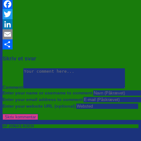
Facebook
Twitter
LinkedIn
Email
Share
Skriv et svar
Comment
Enter your name or username to comment
Enter your email address to comment
Enter your website URL (optional)
AF JONAS KOCH