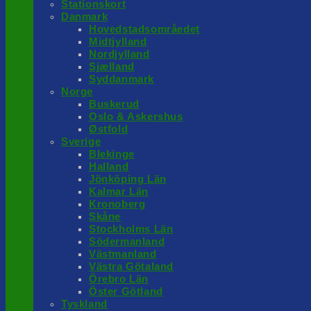
Stationskort
Danmark
Hovedstadsområedet
Midtjylland
Nordjylland
Sjælland
Syddanmark
Norge
Buskerud
Oslo & Askershus
Østfold
Sverige
Blekinge
Halland
Jönköping Län
Kalmar Län
Kronoberg
Skåne
Stockholms Län
Södermanland
Västmanland
Västra Götaland
Örebro Län
Öster Götland
Tyskland