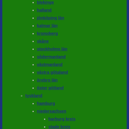
blekinge
halland
jönköping län
kalmar län
kronoberg
skåne
stockholms län
södermanland
västmanland
västra götaland
örebro län
öster götland
tyskland
hamburg
niedersachsen
harburg kreis
stade kreis